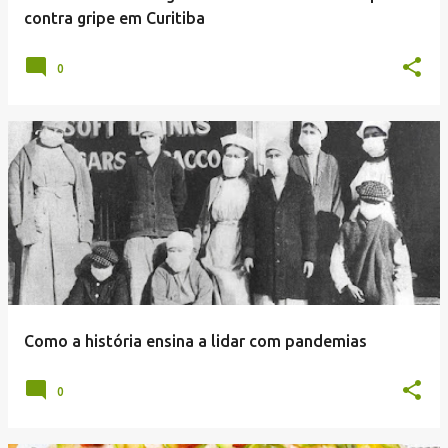
n
contra gripe em Curitiba
s
0
Como a história ensina a lidar com pandemias
0