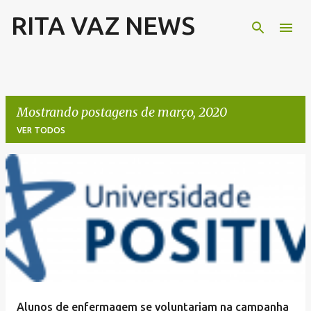
RITA VAZ NEWS
Pular para o conteúdo principal
Mostrando postagens de março, 2020
VER TODOS
P
o
s
t
a
g
e
Alunos de enfermagem se voluntariam na campanha