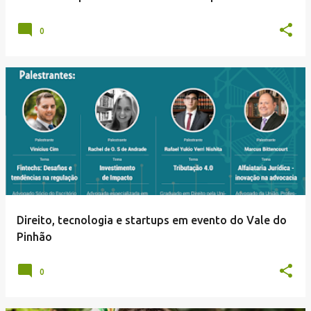
n
s
0
Direito, tecnologia e startups em evento do Vale do
Pinhão
0