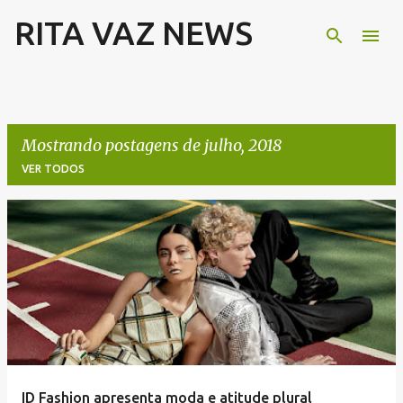
RITA VAZ NEWS
Pular para o conteúdo principal
Mostrando postagens de julho, 2018
VER TODOS
P
o
s
t
a
g
e
ID Fashion apresenta moda e atitude plural