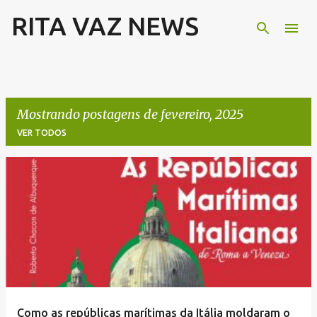
RITA VAZ NEWS
Pular para o conteúdo principal
Mostrando postagens de fevereiro, 2025
VER TODOS
P
o
s
t
a
g
e
Como as repúblicas marítimas da Itália moldaram o