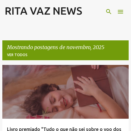
RITA VAZ NEWS
Pular para o conteúdo principal
Mostrando postagens de novembro, 2025
VER TODOS
P
o
s
t
a
g
e
Livro premiado "Tudo o que não sei sobre o voo dos