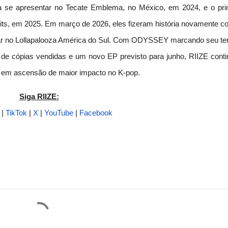
 a se apresentar no Tecate Emblema, no México, em 2024, e o pri
mits, em 2025. Em março de 2026, eles fizeram história novamente c
tar no Lollapalooza América do Sul. Com ODYSSEY marcando seu ter
e cópias vendidas e um novo EP previsto para junho, RIIZE conti
os em ascensão de maior impacto no K-pop.
Siga RIIZE:
|
TikTok
|
X
|
YouTube
|
Facebook