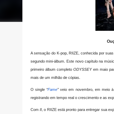
Ou
A sensação do K-pop, RIIZE, conhecida por suas 
segundo mini-álbum. Este novo capítulo na músic
primeiro álbum completo
ODYSSEY
em maio pass
mais de um milhão de cópias.
O single
“
Fame
”
veio em novembro, em meio à ma
registrando em tempo real o crescimento e as expe
Com
II
, o RIIZE está pronto para entregar sua ex