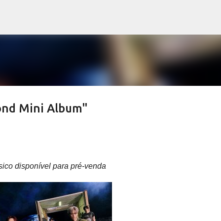
Pular para o conteúdo principal
cond Mini Album"
sico disponível para pré-venda