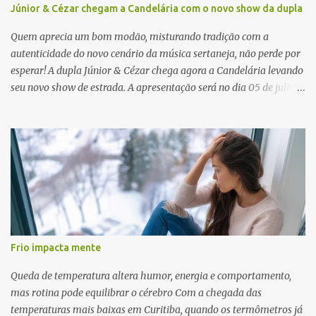
Júnior & Cézar chegam a Candelária com o novo show da dupla
Quem aprecia um bom modão, misturando tradição com a
autenticidade do novo cenário da música sertaneja, não perde por
esperar! A dupla Júnior & Cézar chega agora a Candelária levando
seu novo show de estrada. A apresentação será no dia 05 de julho
(sábado) , no palco da Festa da Colônia , às 23h. Os ingressos já
estão à venda. “Cada vez que a gente sobe no palco é um frio na
barriga diferente. O projeto ‘Simplesmente’ ainda nem foi lançado
por completo e já ver o público cantando com a gente, show após
show, é algo surreal. Muita gente que nos acompanha, desde os
tempos de ‘Clone’ e ‘Golzinho Quadrado’ e, poder seguir juntos
agora, nessa caminhada com ‘Fraquinho de Aparência’, é
gratificante”, comentam os cantores. Além de rodar várias regiões
do Brasil com a agenda de shows, Júnior & Cézar estão lançando
Frio impacta mente
"Simplesmente". O projeto nasceu em 2024, contendo 14 faixas
inéditas, com direção criativa de Fernando Trevisan (Catatau) e
Queda de temperatura altera humor, energia e comportamento,
direção musical de Eduardo Pepato....
mas rotina pode equilibrar o cérebro Com a chegada das
temperaturas mais baixas em Curitiba, quando os termômetros já