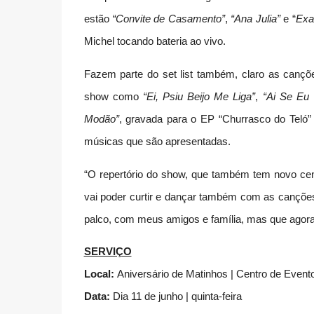
estão
“Convite de Casamento”
,
“Ana Julia”
e “
Exa
Michel tocando bateria ao vivo.
Fazem parte do set list também, claro as cançõ
show como
“Ei, Psiu Beijo Me Liga”
,
“Ai Se Eu
Modão”
, gravada para o EP “Churrasco do Teló
músicas que são apresentadas.
“O repertório do show, que também tem novo cen
vai poder curtir e dançar também com as canções
palco, com meus amigos e família, mas que agora o
SERVIÇO
Local:
Aniversário de Matinhos | Centro de Event
Data:
Dia 11 de junho | quinta-feira