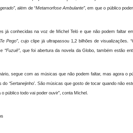
gerado”
, além de “
Metamorfose Ambulante”
, em que o público poder
es já conhecidas na voz de Michel Teló e que não podem faltar e
 Te Pego”
, cujo clipe já ultrapassou 1,2 bilhões de visualizações.
“
” e
“Fuzuê”
, que foi abertura da novela da Globo, também estão ent
ário, segue com as músicas que não podem faltar, mas agora o pú
 do ‘Sertanejinho’. São músicas que gosto de tocar quando não est
 público todo vai poder ouvir”, conta Michel.
os