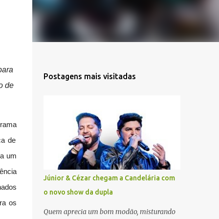
para
Postagens mais visitadas
o de
grama
ca de
a um
ência
Júnior & Cézar chegam a Candelária com
nados
o novo show da dupla
ra os
Quem aprecia um bom modão, misturando