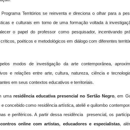
rograma Territórios se reinventa e direciona o olhar para a pes
sticas e culturais em torno de uma formação voltada à investigaç
alecer o papel do professor como pesquisador, incentivando prá
críticos, poéticos e metodológicos em diálogo com diferentes territó
pelos modos de investigação da arte contemporânea, aproxi
vos e relações entre arte, cultura, natureza, ciência e tecnologi
antes em seus contextos educativos e territoriais.
m uma
residência educativa presencial no Sertão Negro
, em Go
 e concebido como residência artística, ateliê e quilombo contempo
as e periféricos. A partir dessa residência presencial, os particip
ontros online com artistas, educadores e especialistas
, al