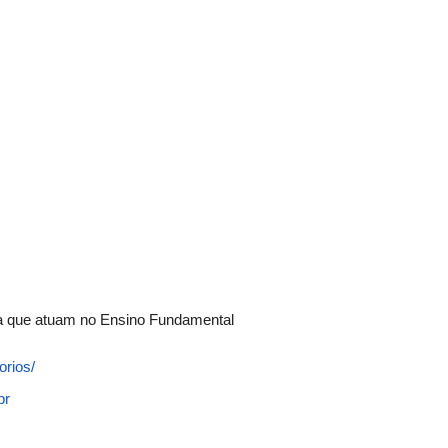
ica que atuam no Ensino Fundamental
torios/
br