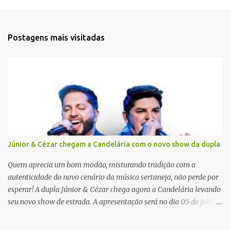
e
n
t
Postagens mais visitadas
á
r
i
o
s
Júnior & Cézar chegam a Candelária com o novo show da dupla
Quem aprecia um bom modão, misturando tradição com a
autenticidade do novo cenário da música sertaneja, não perde por
esperar! A dupla Júnior & Cézar chega agora a Candelária levando
seu novo show de estrada. A apresentação será no dia 05 de julho
(sábado) , no palco da Festa da Colônia , às 23h. Os ingressos já
estão à venda. “Cada vez que a gente sobe no palco é um frio na