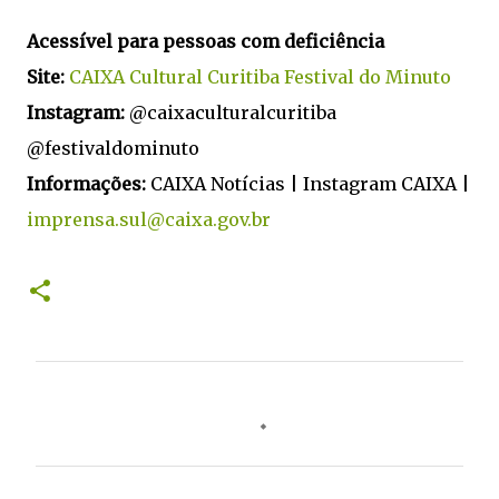
Acessível para pessoas com deficiência
Site:
CAIXA Cultural Curitiba
Festival do Minuto
Instagram:
@caixaculturalcuritiba
@festivaldominuto
Informações:
CAIXA Notícias | Instagram CAIXA |
imprensa.sul@caixa.gov.br
C
o
m
e