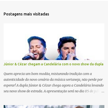
n
t
Postagens mais visitadas
á
r
i
o
s
Júnior & Cézar chegam a Candelária com o novo show da dupla
Quem aprecia um bom modão, misturando tradição com a
autenticidade do novo cenário da música sertaneja, não perde por
esperar! A dupla Júnior & Cézar chega agora a Candelária levando
seu novo show de estrada. A apresentação será no dia 05 de julho
(sábado) , no palco da Festa da Colônia , às 23h. Os ingressos já
estão à venda. “Cada vez que a gente sobe no palco é um frio na