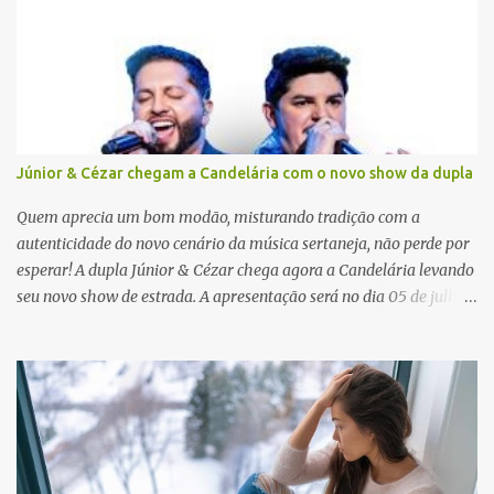
i
o
s
Júnior & Cézar chegam a Candelária com o novo show da dupla
Quem aprecia um bom modão, misturando tradição com a
autenticidade do novo cenário da música sertaneja, não perde por
esperar! A dupla Júnior & Cézar chega agora a Candelária levando
seu novo show de estrada. A apresentação será no dia 05 de julho
(sábado) , no palco da Festa da Colônia , às 23h. Os ingressos já
estão à venda. “Cada vez que a gente sobe no palco é um frio na
barriga diferente. O projeto ‘Simplesmente’ ainda nem foi lançado
por completo e já ver o público cantando com a gente, show após
show, é algo surreal. Muita gente que nos acompanha, desde os
tempos de ‘Clone’ e ‘Golzinho Quadrado’ e, poder seguir juntos
agora, nessa caminhada com ‘Fraquinho de Aparência’, é