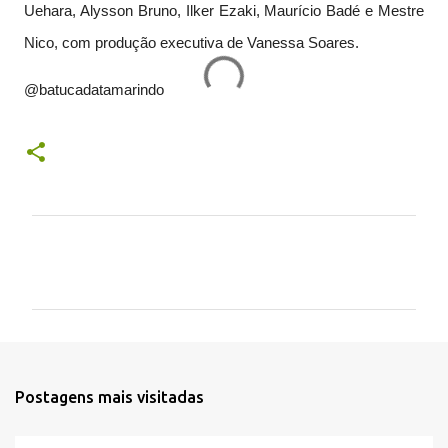
Uehara, Alysson Bruno, Ilker Ezaki, Maurício Badé e Mestre
Nico, com produção executiva de Vanessa Soares.
@batucadatamarindo
C
o
m
e
n
t
Postagens mais visitadas
á
r