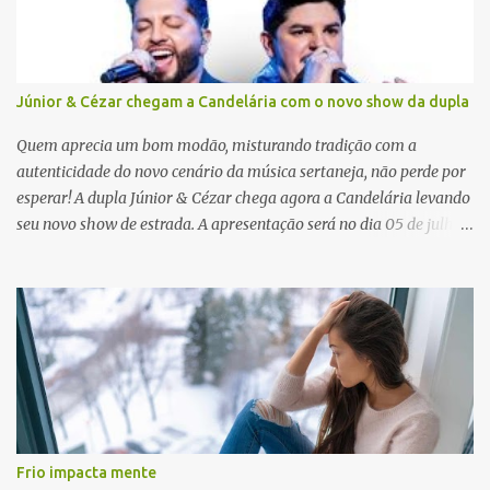
s
Júnior & Cézar chegam a Candelária com o novo show da dupla
Quem aprecia um bom modão, misturando tradição com a
autenticidade do novo cenário da música sertaneja, não perde por
esperar! A dupla Júnior & Cézar chega agora a Candelária levando
seu novo show de estrada. A apresentação será no dia 05 de julho
(sábado) , no palco da Festa da Colônia , às 23h. Os ingressos já
estão à venda. “Cada vez que a gente sobe no palco é um frio na
barriga diferente. O projeto ‘Simplesmente’ ainda nem foi lançado
por completo e já ver o público cantando com a gente, show após
show, é algo surreal. Muita gente que nos acompanha, desde os
tempos de ‘Clone’ e ‘Golzinho Quadrado’ e, poder seguir juntos
agora, nessa caminhada com ‘Fraquinho de Aparência’, é
gratificante”, comentam os cantores. Além de rodar várias regiões
do Brasil com a agenda de shows, Júnior & Cézar estão lançando
Frio impacta mente
"Simplesmente". O projeto nasceu em 2024, contendo 14 faixas