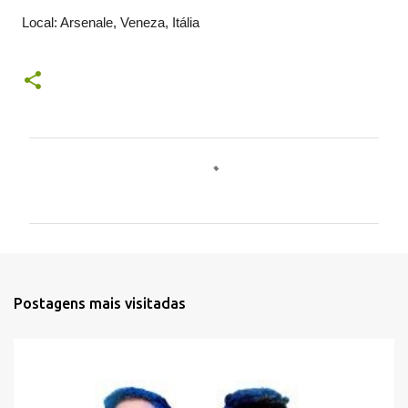
Local: Arsenale, Veneza, Itália
C
o
m
e
n
t
Postagens mais visitadas
á
r
i
o