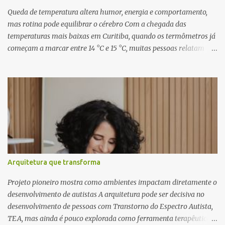
inéditas, com direção criativa de Fernando Trevisan (Catatau) e
Queda de temperatura altera humor, energia e comportamento,
direção musical de Eduardo Pepato....
mas rotina pode equilibrar o cérebro Com a chegada das
temperaturas mais baixas em Curitiba, quando os termômetros já
começam a marcar entre 14 °C e 15 °C, muitas pessoas relatam
cansaço, falta de motivação e até mudanças no apetite. O que
poucos sabem é que essas reações não são apenas emocionais,
mas têm uma explicação biológica. O cérebro humano, ainda
adaptado a padrões naturais de sobrevivência, responde ao frio
como um sinal de escassez, influenciando diretamente o
comportamento e a saúde mental. Segundo o neurocientista e
hipnoterapeuta Renê Skaraboto , o organismo ainda opera com
base em mecanismos primitivos. “O nosso cérebro foi moldado ao
longo de milhões de anos para viver na natureza, respeitando
Arquitetura que transforma
ciclos como o dia e a noite e as estações do ano. Quando a
temperatura cai, ele entende que precisa economizar energia,
Projeto pioneiro mostra como ambientes impactam diretamente o
como se estivesse se preparando para um período de poucos
desenvolvimento de autistas A arquitetura pode ser decisiva no
recursos”, explica. Esse mecanismo aj...
desenvolvimento de pessoas com Transtorno do Espectro Autista,
TEA, mas ainda é pouco explorada como ferramenta terapêutica