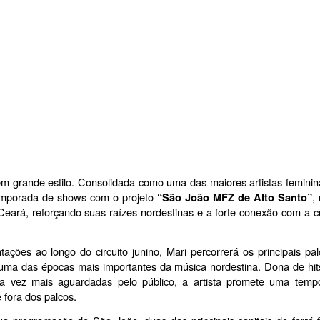
grande estilo. Consolidada como uma das maiores artistas feminina
 temporada de shows com o projeto 
,
“São João MFZ de Alto Santo”
eará, reforçando suas raízes nordestinas e a forte conexão com a cu
es ao longo do circuito junino, Mari percorrerá os principais palc
uma das épocas mais importantes da música nordestina. Dona de hits
 vez mais aguardadas pelo público, a artista promete uma tempo
fora dos palcos.