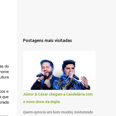
Postagens mais visitadas
s do 
 nome 
ltura 
os e 
Júnior & Cézar chegam a Candelária com
 que 
rada 
o novo show da dupla
Quem aprecia um bom modão, misturando