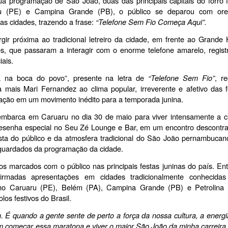
ua programação de São João, duas das principais capitais do forró f
u (PE) e Campina Grande (PB), o público se deparou com orel
as cidades, trazendo a frase: 
“Telefone Sem Fio Começa Aqui”.
r próxima ao tradicional letreiro da cidade, em frente ao Grande Ho
s, que passaram a interagir com o enorme telefone amarelo, registr
ais.
ca na boca do povo”, presente na letra de 
“Telefone Sem Fio”
, re
mais Mari Fernandez ao clima popular, irreverente e afetivo das fe
eração em um movimento inédito para a temporada junina.
sembarca em Caruaru no dia 30 de maio para viver intensamente a ci
resenha especial no Seu Zé Lounge e Bar, em um encontro descontraí
ista do público e da atmosfera tradicional do São João pernambucano
uardados da programação da cidade.
os marcados com o público nas principais festas juninas do país. Ent
madas apresentações em cidades tradicionalmente conhecidas 
omo Caruaru (PE), Belém (PA), Campina Grande (PB) e Petrolina (
os festivos do Brasil. 
É quando a gente sente de perto a força da nossa cultura, a energia
em começar essa maratona e viver o maior São João da minha carreira.