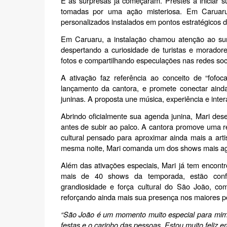
E as surpresas já começaram. Prestes a iniciar s
tomadas por uma ação misteriosa. Em Caruar
personalizados instalados em pontos estratégicos d
Em Caruaru, a instalação chamou atenção ao surgi
despertando a curiosidade de turistas e moradore
fotos e compartilhando especulações nas redes soci
A ativação faz referência ao conceito de “fofo
lançamento da cantora, e promete conectar ainda 
juninas. A proposta une música, experiência e int
Abrindo oficialmente sua agenda junina, Mari de
antes de subir ao palco. A cantora promove uma 
cultural pensado para aproximar ainda mais a art
mesma noite, Mari comanda um dos shows mais ag
Além das ativações especiais, Mari já tem encontr
mais de 40 shows da temporada, estão confir
grandiosidade e força cultural do São João, c
reforçando ainda mais sua presença nos maiores pol
“São João é um momento muito especial para mim. 
festas e o carinho das pessoas. Estou muito feliz 