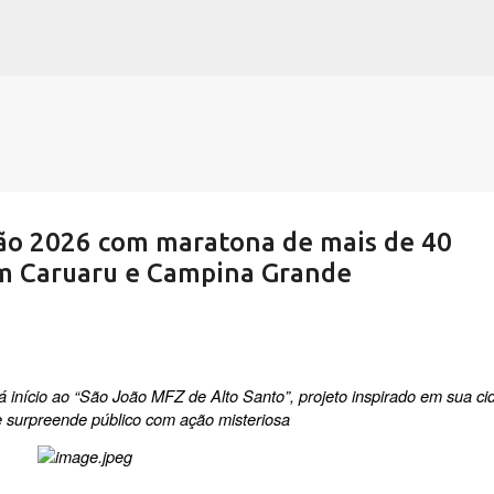
Pular para o conteúdo principal
oão 2026 com maratona de mais de 40
em Caruaru e Campina Grande
dá início ao “São João MFZ de Alto Santo”, projeto inspirado em sua cid
e surpreende público com ação misteriosa