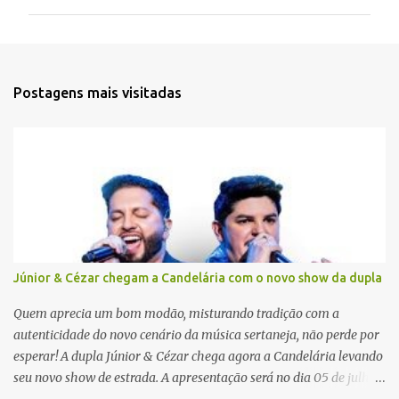
m
e
n
t
Postagens mais visitadas
á
r
i
o
s
Júnior & Cézar chegam a Candelária com o novo show da dupla
Quem aprecia um bom modão, misturando tradição com a
autenticidade do novo cenário da música sertaneja, não perde por
esperar! A dupla Júnior & Cézar chega agora a Candelária levando
seu novo show de estrada. A apresentação será no dia 05 de julho
(sábado) , no palco da Festa da Colônia , às 23h. Os ingressos já