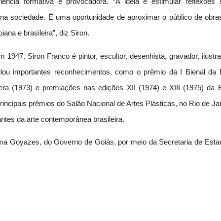
ência formativa e provocadora. “A ideia é estimular reflexões 
 na sociedade. É uma oportunidade de aproximar o público de obra
iana e brasileira”, diz Siron.
1947, Siron Franco é pintor, escultor, desenhista, gravador, ilustr
mulou importantes reconhecimentos, como o prêmio da I Bienal da 
ra (1973) e premiações nas edições XII (1974) e XIII (1975) da B
ncipais prêmios do Salão Nacional de Artes Plásticas, no Rio de Ja
es da arte contemporânea brasileira.
ma Goyazes, do Governo de Goiás, por meio da Secretaria de Esta