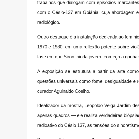
trabalhos que dialogam com episódios marcantes d
com o Césio-137 em Goiânia, cuja abordagem exp
radiológico.
Outro destaque é a instalação dedicada ao femini
1970 e 1980, em uma reflexão potente sobre viol
fase em que Siron, ainda jovem, começa a ganhar p
A exposição se estrutura a partir da arte com
questões universais como fome, desigualdade e res
curador Aguinaldo Coelho.
Idealizador da mostra, Leopoldo Veiga Jardim des
apenas quadros — ele realiza verdadeiras biópsias 
radioativo do Césio 137, as tensões do sincretism