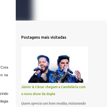
Postagens mais visitadas
l Cora
vo na
Júnior & Cézar chegam a Candelária com
uzindo
o novo show da dupla
legia
Quem aprecia um bom modão, misturando