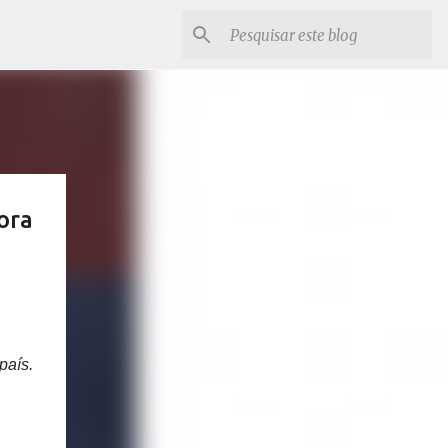
ora
país.