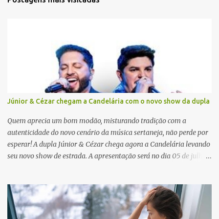
á
r
i
o
s
Júnior & Cézar chegam a Candelária com o novo show da dupla
Quem aprecia um bom modão, misturando tradição com a
autenticidade do novo cenário da música sertaneja, não perde por
esperar! A dupla Júnior & Cézar chega agora a Candelária levando
seu novo show de estrada. A apresentação será no dia 05 de julho
(sábado) , no palco da Festa da Colônia , às 23h. Os ingressos já
estão à venda. “Cada vez que a gente sobe no palco é um frio na
barriga diferente. O projeto ‘Simplesmente’ ainda nem foi lançado
por completo e já ver o público cantando com a gente, show após
show, é algo surreal. Muita gente que nos acompanha, desde os