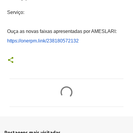
Serviço:
Ouça as novas faixas apresentadas por AMESLARI:
https://onerpm.link/
238180572132
C
o
m
e
n
t
Postagens mais visitadas