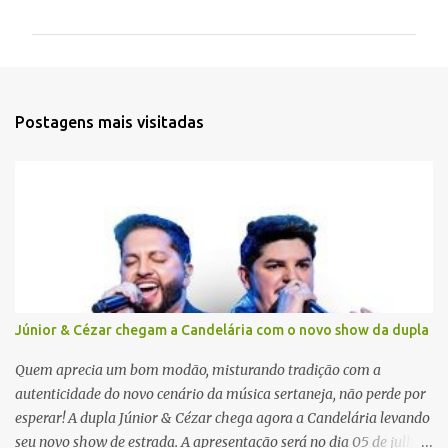
o
m
e
n
t
Postagens mais visitadas
á
r
i
o
s
Júnior & Cézar chegam a Candelária com o novo show da dupla
Quem aprecia um bom modão, misturando tradição com a
autenticidade do novo cenário da música sertaneja, não perde por
esperar! A dupla Júnior & Cézar chega agora a Candelária levando
seu novo show de estrada. A apresentação será no dia 05 de julho