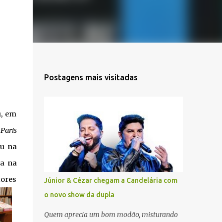
Postagens mais visitadas
u, em
 Paris
eu na
na na
tores
Júnior & Cézar chegam a Candelária com
o novo show da dupla
Quem aprecia um bom modão, misturando