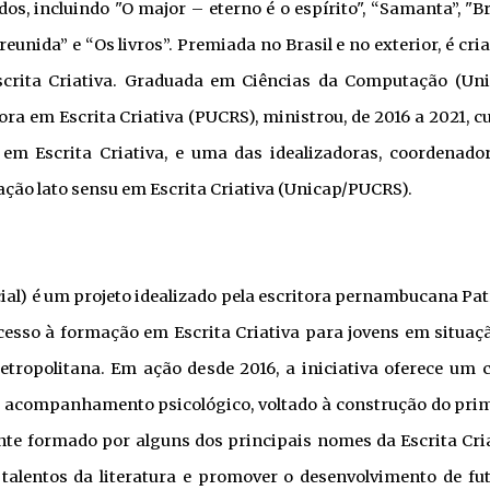
dos, incluindo "O major – eterno é o espírito", “Samanta”, "B
reunida” e “Os livros”. Premiada no Brasil e no exterior, é cri
scrita Criativa. Graduada em Ciências da Computação (Uni
ra em Escrita Criativa (PUCRS), ministrou, de 2016 a 2021, c
 em Escrita Criativa, e uma das idealizadoras, coordenado
ação lato sensu em Escrita Criativa (Unicap/PUCRS).
cial) é um projeto idealizado pela escritora pernambucana Pat
cesso à formação em Escrita Criativa para jovens em situaç
Metropolitana. Em ação desde 2016, a iniciativa oferece um 
 e acompanhamento psicológico, voltado à construção do pri
nte formado por alguns dos principais nomes da Escrita Cri
s talentos da literatura e promover o desenvolvimento de fu