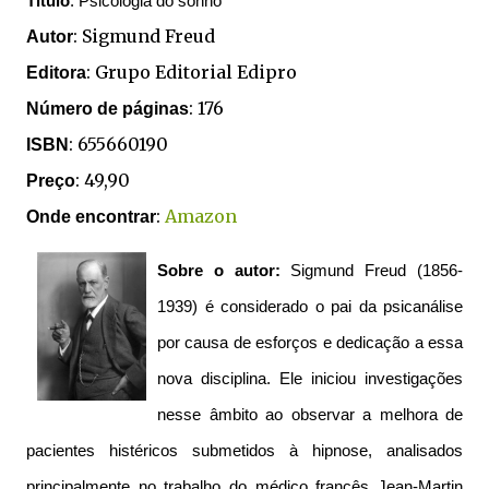
Título
: Psicologia do sonho
: Sigmund Freud
Autor
: Grupo Editorial Edipro
Editora
:
176
Número de páginas
:
655660190
ISBN
: 49,90
Preço
:
Amazon
Onde encontrar
Sobre o autor:
Sigmund Freud (1856-
1939) é considerado o pai da psicanálise
por causa de esforços e dedicação a essa
nova disciplina. Ele iniciou investigações
nesse âmbito ao observar a melhora de
pacientes histéricos submetidos à hipnose, analisados
principalmente no trabalho do médico francês Jean-Martin