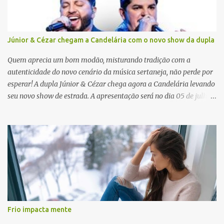
s
Júnior & Cézar chegam a Candelária com o novo show da dupla
Quem aprecia um bom modão, misturando tradição com a
autenticidade do novo cenário da música sertaneja, não perde por
esperar! A dupla Júnior & Cézar chega agora a Candelária levando
seu novo show de estrada. A apresentação será no dia 05 de julho
(sábado) , no palco da Festa da Colônia , às 23h. Os ingressos já
estão à venda. “Cada vez que a gente sobe no palco é um frio na
barriga diferente. O projeto ‘Simplesmente’ ainda nem foi lançado
por completo e já ver o público cantando com a gente, show após
show, é algo surreal. Muita gente que nos acompanha, desde os
tempos de ‘Clone’ e ‘Golzinho Quadrado’ e, poder seguir juntos
agora, nessa caminhada com ‘Fraquinho de Aparência’, é
gratificante”, comentam os cantores. Além de rodar várias regiões
do Brasil com a agenda de shows, Júnior & Cézar estão lançando
Frio impacta mente
"Simplesmente". O projeto nasceu em 2024, contendo 14 faixas