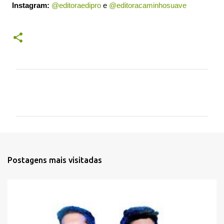
Instagram:
@editoraedipro
e
@editoracaminhosuave
C
o
m
e
n
t
Postagens mais visitadas
á
r
i
o