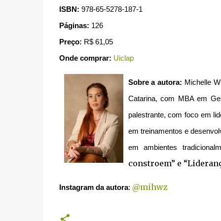
ISBN:
978-65-5278-187-1
Páginas:
126
Preço:
R$
61,05
Onde comprar:
Uiclap
Sobre a autora:
Michelle W
Catarina, com MBA em Gest
palestrante, com foco em lid
em treinamentos e desenvolv
em ambientes tradicional
constroem” e “Lideranç
@mihwz
Instagram da autora
: