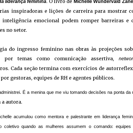
. O livro de
a liderança feminina
Michelle Wundervald Zane
rias inspiradoras e lições de carreira para mostrar 
e inteligência emocional podem romper barreiras e c
s no setor.
gia do ingresso feminino nas obras às projeções sob
a por temas como comunicação assertiva,
networ
iros. Cada seção termina com exercícios de autorreflex
por gestoras, equipes de RH e agentes públicos.
administrei. É a menina que me viu tomando decisões na ponta da
 a autora.
ichelle acumulou como mentora e palestrante em liderança femin
acto coletivo quando as mulheres assumem o comando: equipes