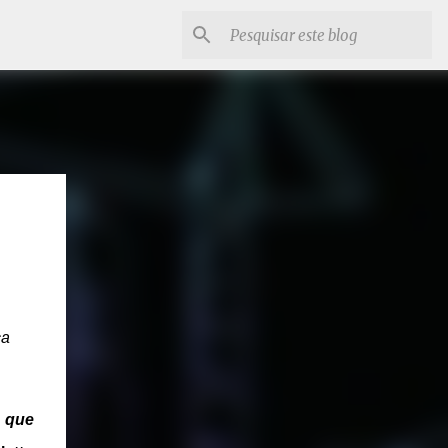
ca
 que