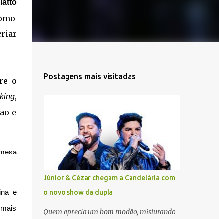
latto
como
riar
Postagens mais visitadas
re o
,
king
ão e
 mesa
Júnior & Cézar chegam a Candelária com
ina e
o novo show da dupla
 mais
Quem aprecia um bom modão, misturando