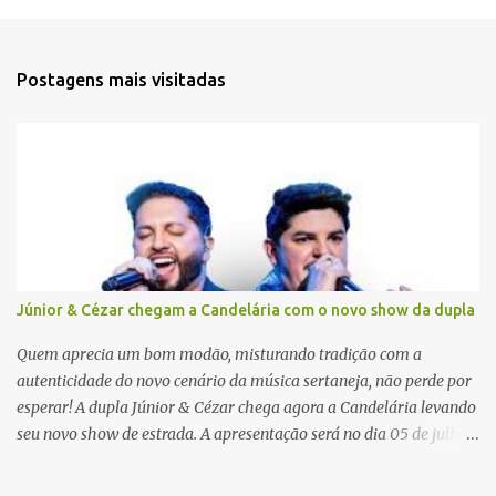
e
n
t
Postagens mais visitadas
á
r
i
o
s
Júnior & Cézar chegam a Candelária com o novo show da dupla
Quem aprecia um bom modão, misturando tradição com a
autenticidade do novo cenário da música sertaneja, não perde por
esperar! A dupla Júnior & Cézar chega agora a Candelária levando
seu novo show de estrada. A apresentação será no dia 05 de julho
(sábado) , no palco da Festa da Colônia , às 23h. Os ingressos já
estão à venda. “Cada vez que a gente sobe no palco é um frio na