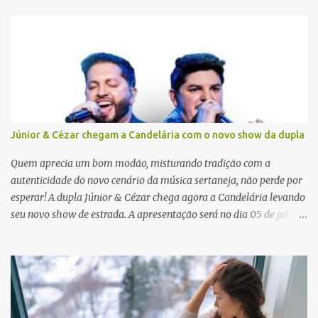
á
r
i
o
s
Júnior & Cézar chegam a Candelária com o novo show da dupla
Quem aprecia um bom modão, misturando tradição com a
autenticidade do novo cenário da música sertaneja, não perde por
esperar! A dupla Júnior & Cézar chega agora a Candelária levando
seu novo show de estrada. A apresentação será no dia 05 de julho
(sábado) , no palco da Festa da Colônia , às 23h. Os ingressos já
estão à venda. “Cada vez que a gente sobe no palco é um frio na
barriga diferente. O projeto ‘Simplesmente’ ainda nem foi lançado
por completo e já ver o público cantando com a gente, show após
show, é algo surreal. Muita gente que nos acompanha, desde os
tempos de ‘Clone’ e ‘Golzinho Quadrado’ e, poder seguir juntos