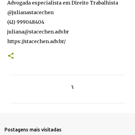
Advogada especialista em Direito Trabalhista
@julianastacechen
(41) 999048404
juliana@stacechen.adv.br
https://stacechen.adv.br/
C
o
m
e
n
t
Postagens mais visitadas