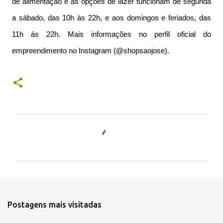
de alimentação e as opções de lazer funcionam de segunda
a sábado, das 10h às 22h, e aos domingos e feriados, das
11h às 22h. Mais informações no perfil oficial do
empreendimento no Instagram (@shopsaojose).
C
o
m
e
n
t
Postagens mais visitadas
á