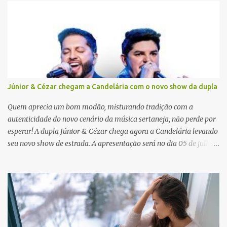
r
i
o
s
Júnior & Cézar chegam a Candelária com o novo show da dupla
Quem aprecia um bom modão, misturando tradição com a
autenticidade do novo cenário da música sertaneja, não perde por
esperar! A dupla Júnior & Cézar chega agora a Candelária levando
seu novo show de estrada. A apresentação será no dia 05 de julho
(sábado) , no palco da Festa da Colônia , às 23h. Os ingressos já
estão à venda. “Cada vez que a gente sobe no palco é um frio na
barriga diferente. O projeto ‘Simplesmente’ ainda nem foi lançado
por completo e já ver o público cantando com a gente, show após
show, é algo surreal. Muita gente que nos acompanha, desde os
tempos de ‘Clone’ e ‘Golzinho Quadrado’ e, poder seguir juntos