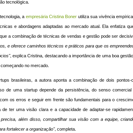
ção tecnológica.
tecnologia, a
empresária Cristina Boner
utiliza sua vivência empíric
cnicas e abordagens adaptadas ao mercado atual. Ela enfatiza qu
que a combinação de técnicas de vendas e gestão pode ser decisiv
rtos, e oferece caminhos técnicos e práticos para que os empreende
cios"
, explica Cristina, destacando a importância de uma boa gestã
á começando no mercado.
rtups brasileiras, a autora aponta a combinação de dois pontos-
so de uma startup depende da persistência, do senso comercial
er com os erros e seguir em frente são fundamentais para o crescime
ia de ter uma visão clara e a capacidade de adaptar-se rapidamen
 precisa, além disso, compartilhar sua visão com a equipe, crian
ra fortalecer a organização"
, completa.