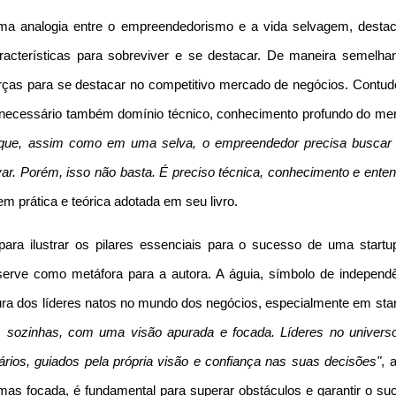
uma analogia entre o empreendedorismo e a vida selvagem, desta
acterísticas para sobreviver e se destacar. De maneira semelhan
orças para se destacar no competitivo mercado de negócios. Contudo
; é necessário também domínio técnico, conhecimento profundo do me
 que, assim como em uma selva, o empreendedor precisa buscar
var. Porém, isso não basta. É preciso técnica, conhecimento e enten
em prática e teórica adotada em seu livro.
s para ilustrar os pilares essenciais para o sucesso de uma startu
a serve como metáfora para a autora. A águia, símbolo de independê
ura dos líderes natos no mundo dos negócios, especialmente em star
 sozinhas, com uma visão apurada e focada. Líderes no univers
ários, guiados pela própria visão e confiança nas suas decisões"
, 
 mas focada, é fundamental para superar obstáculos e garantir o su