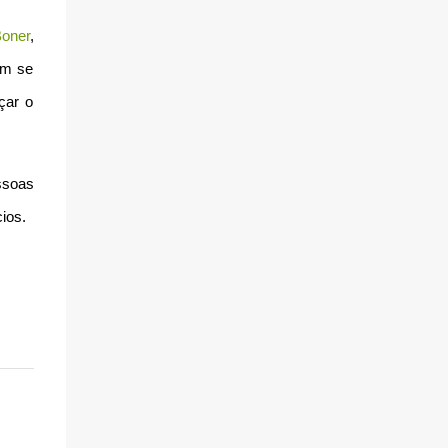
Boner
,
em se
çar o
ssoas
ios.