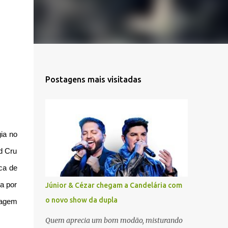
Postagens mais visitadas
gia no
d Cru
ca de
a por
Júnior & Cézar chegam a Candelária com
o novo show da dupla
rdagem
Quem aprecia um bom modão, misturando