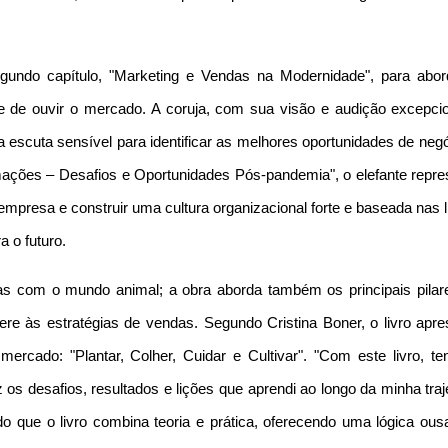
segundo capítulo, "Marketing e Vendas na Modernidade", para abor
e de ouvir o mercado. A coruja, com sua visão e audição excepcio
 escuta sensível para identificar as melhores oportunidades de negó
ações – Desafios e Oportunidades Pós-pandemia", o elefante repre
 empresa e construir uma cultura organizacional forte e baseada nas 
 o futuro.
ias com o mundo animal; a obra aborda também os principais pilar
e às estratégias de vendas. Segundo Cristina Boner, o livro apre
ercado: "Plantar, Colher, Cuidar e Cultivar". "Com este livro, te
 os desafios, resultados e lições que aprendi ao longo da minha traj
o que o livro combina teoria e prática, oferecendo uma lógica ous