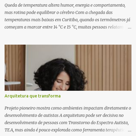
inéditas, com direção criativa de Fernando Trevisan (Catatau) e
Queda de temperatura altera humor, energia e comportamento,
direção musical de Eduardo Pepato....
mas rotina pode equilibrar o cérebro Com a chegada das
temperaturas mais baixas em Curitiba, quando os termômetros já
começam a marcar entre 14 °C e 15 °C, muitas pessoas relatam
cansaço, falta de motivação e até mudanças no apetite. O que
poucos sabem é que essas reações não são apenas emocionais,
mas têm uma explicação biológica. O cérebro humano, ainda
adaptado a padrões naturais de sobrevivência, responde ao frio
como um sinal de escassez, influenciando diretamente o
comportamento e a saúde mental. Segundo o neurocientista e
hipnoterapeuta Renê Skaraboto , o organismo ainda opera com
base em mecanismos primitivos. “O nosso cérebro foi moldado ao
longo de milhões de anos para viver na natureza, respeitando
Arquitetura que transforma
ciclos como o dia e a noite e as estações do ano. Quando a
temperatura cai, ele entende que precisa economizar energia,
Projeto pioneiro mostra como ambientes impactam diretamente o
como se estivesse se preparando para um período de poucos
desenvolvimento de autistas A arquitetura pode ser decisiva no
recursos”, explica. Esse mecanismo aj...
desenvolvimento de pessoas com Transtorno do Espectro Autista,
TEA, mas ainda é pouco explorada como ferramenta terapêutica