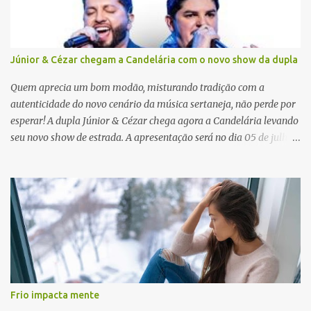
s
Júnior & Cézar chegam a Candelária com o novo show da dupla
Quem aprecia um bom modão, misturando tradição com a
autenticidade do novo cenário da música sertaneja, não perde por
esperar! A dupla Júnior & Cézar chega agora a Candelária levando
seu novo show de estrada. A apresentação será no dia 05 de julho
(sábado) , no palco da Festa da Colônia , às 23h. Os ingressos já
estão à venda. “Cada vez que a gente sobe no palco é um frio na
barriga diferente. O projeto ‘Simplesmente’ ainda nem foi lançado
por completo e já ver o público cantando com a gente, show após
show, é algo surreal. Muita gente que nos acompanha, desde os
tempos de ‘Clone’ e ‘Golzinho Quadrado’ e, poder seguir juntos
agora, nessa caminhada com ‘Fraquinho de Aparência’, é
gratificante”, comentam os cantores. Além de rodar várias regiões
do Brasil com a agenda de shows, Júnior & Cézar estão lançando
Frio impacta mente
"Simplesmente". O projeto nasceu em 2024, contendo 14 faixas