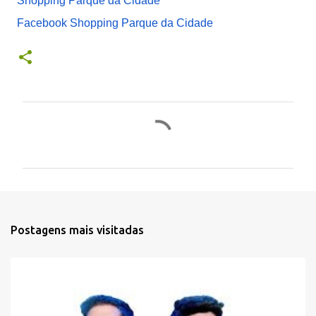
Shopping Parque da Cidade
Facebook Shopping Parque da Cidade
C
o
m
e
n
t
Postagens mais visitadas
á
r
i
o