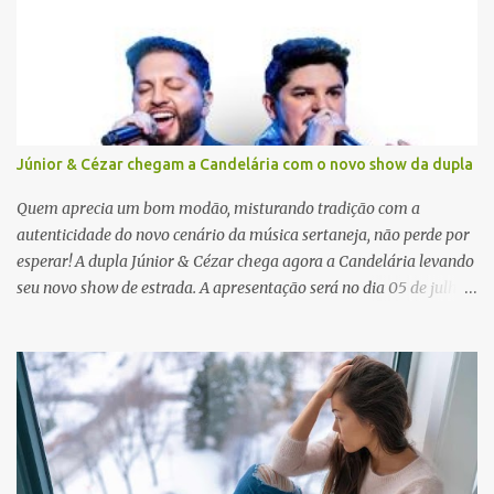
i
o
s
Júnior & Cézar chegam a Candelária com o novo show da dupla
Quem aprecia um bom modão, misturando tradição com a
autenticidade do novo cenário da música sertaneja, não perde por
esperar! A dupla Júnior & Cézar chega agora a Candelária levando
seu novo show de estrada. A apresentação será no dia 05 de julho
(sábado) , no palco da Festa da Colônia , às 23h. Os ingressos já
estão à venda. “Cada vez que a gente sobe no palco é um frio na
barriga diferente. O projeto ‘Simplesmente’ ainda nem foi lançado
por completo e já ver o público cantando com a gente, show após
show, é algo surreal. Muita gente que nos acompanha, desde os
tempos de ‘Clone’ e ‘Golzinho Quadrado’ e, poder seguir juntos
agora, nessa caminhada com ‘Fraquinho de Aparência’, é