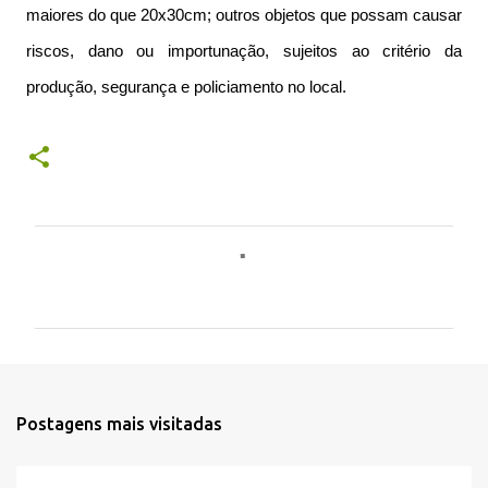
maiores do que 20x30cm; outros objetos que possam causar
riscos, dano ou importunação, sujeitos ao critério da
produção, segurança e policiamento no local.
C
o
m
e
n
t
Postagens mais visitadas
á
r