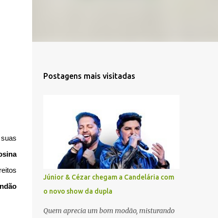
Postagens mais visitadas
 suas
osina
eitos
Júnior & Cézar chegam a Candelária com
andão
o novo show da dupla
Quem aprecia um bom modão, misturando