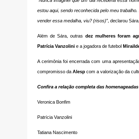
“Nunca imaginei que um dia receberia essa home
estou aqui, sendo reconhecida pelo meu trabalho. I
vender essa medalha, viu? (risos)”
, declarou Sár
Além de Sára, outras
dez mulheres foram ag
Patrícia Vanzolini
e a jogadora de futebol
Miraild
A cerimônia foi encerrada com uma apresentação
compromisso da
Alesp
com a valorização da cult
Confira a relação completa das homenageadas 
Veronica Bonfim
Patrícia Vanzolini
Tatiana Nascimento