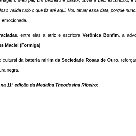
nagem. Meu pai, um pedreiro e pastor, ouvia a Leci escondido, e 
sso valida tudo o que fiz até aqui. Vou tatuar essa data, porque nun
a, emocionada.
raciadas
, entre elas a atriz e escritora
Verônica Bonfim
, a adv
es Maciel (Formiga)
.
 cultural da
bateria mirim da Sociedade Rosas de Ouro
, reforç
ura negra.
na 11ª edição da Medalha Theodosina Ribeiro: