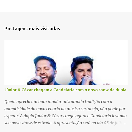
m
e
n
t
Postagens mais visitadas
á
r
i
o
s
Júnior & Cézar chegam a Candelária com o novo show da dupla
Quem aprecia um bom modão, misturando tradição com a
autenticidade do novo cenário da música sertaneja, não perde por
esperar! A dupla Júnior & Cézar chega agora a Candelária levando
seu novo show de estrada. A apresentação será no dia 05 de julho
(sábado) , no palco da Festa da Colônia , às 23h. Os ingressos já