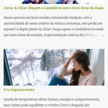
Júnior & Cézar chegam a Candelária com o novo show da dupla
Quem aprecia um bom modão, misturando tradição com a
autenticidade do novo cenário da música sertaneja, não perde por
esperar! A dupla Júnior & Cézar chega agora a Candelária levando
seu novo show de estrada. A apresentação será no dia 05 de julho
(sábado) , no palco da Festa da Colônia , às 23h. Os ingressos já
estão à venda. “Cada vez que a gente sobe no palco é um frio na
barriga diferente. O projeto ‘Simplesmente’ ainda nem foi lançado
por completo e já ver o público cantando com a gente, show após
show, é algo surreal. Muita gente que nos acompanha, desde os
tempos de ‘Clone’ e ‘Golzinho Quadrado’ e, poder seguir juntos
agora, nessa caminhada com ‘Fraquinho de Aparência’, é
gratificante”, comentam os cantores. Além de rodar várias regiões
do Brasil com a agenda de shows, Júnior & Cézar estão lançando
Frio impacta mente
"Simplesmente". O projeto nasceu em 2024, contendo 14 faixas
inéditas, com direção criativa de Fernando Trevisan (Catatau) e
Queda de temperatura altera humor, energia e comportamento,
direção musical de Eduardo Pepato....
mas rotina pode equilibrar o cérebro Com a chegada das