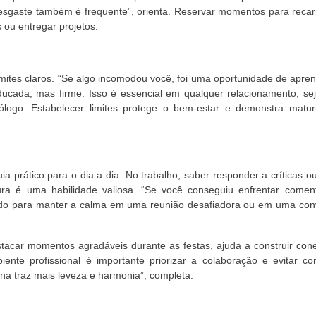
esgaste também é frequente”, orienta. Reservar momentos para recar
 ou entregar projetos.
mites claros. “Se algo incomodou você, foi uma oportunidade de apre
educada, mas firme. Isso é essencial em qualquer relacionamento, se
ólogo. Estabelecer limites protege o bem-estar e demonstra matur
a prático para o dia a dia. No trabalho, saber responder a críticas ou
a é uma habilidade valiosa. “Se você conseguiu enfrentar coment
arado para manter a calma em uma reunião desafiadora ou em uma con
destacar momentos agradáveis durante as festas, ajuda a construir co
te profissional é importante priorizar a colaboração e evitar conf
na traz mais leveza e harmonia”, completa.