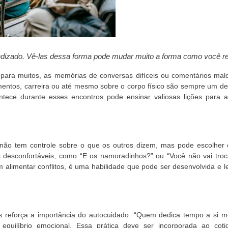
dizado. Vê-las dessa forma pode mudar muito a forma como você r
, para muitos, as memórias de conversas difíceis ou comentários mal
entos, carreira ou até mesmo sobre o corpo físico são sempre um de
ntece durante esses encontros pode ensinar valiosas lições para a
cê não tem controle sobre o que os outros dizem, mas pode escolher
as desconfortáveis, como “E os namoradinhos?” ou “Você não vai tro
 alimentar conflitos, é uma habilidade que pode ser desenvolvida e 
es reforça a importância do autocuidado. “Quem dedica tempo a si 
quilíbrio emocional. Essa prática deve ser incorporada ao cotid