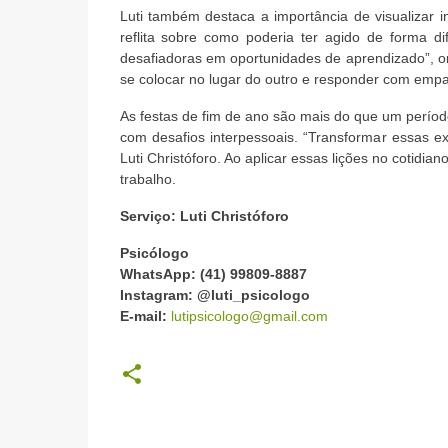
Luti também destaca a importância de visualizar i
reflita sobre como poderia ter agido de forma di
desafiadoras em oportunidades de aprendizado”, ori
se colocar no lugar do outro e responder com empat
As festas de fim de ano são mais do que um perío
com desafios interpessoais. “Transformar essas ex
Luti Christóforo. Ao aplicar essas lições no cotid
trabalho.
Serviço: Luti Christóforo
Psicólogo
WhatsApp: (41) 99809-8887
Instagram: @luti_psicologo
E-mail:
lutipsicologo@gmail.com