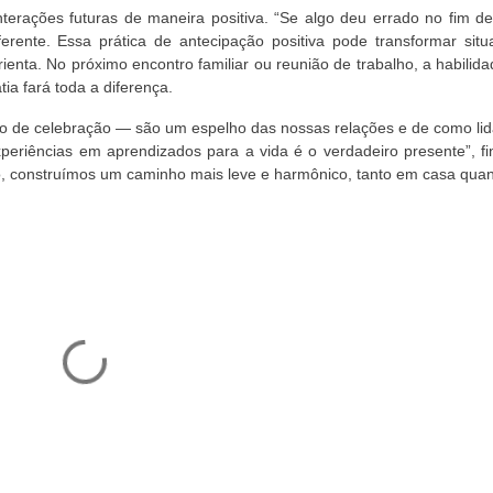
nterações futuras de maneira positiva. “Se algo deu errado no fim d
ferente. Essa prática de antecipação positiva pode transformar situ
enta. No próximo encontro familiar ou reunião de trabalho, a habilid
ia fará toda a diferença.
do de celebração — são um espelho das nossas relações e de como li
periências em aprendizados para a vida é o verdadeiro presente”, fi
iano, construímos um caminho mais leve e harmônico, tanto em casa qua