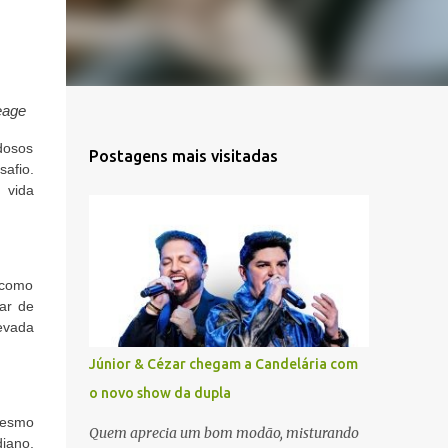
eage
dosos
Postagens mais visitadas
safio.
 vida
 como
car de
levada
Júnior & Cézar chegam a Candelária com
o novo show da dupla
mesmo
Quem aprecia um bom modão, misturando
iano,