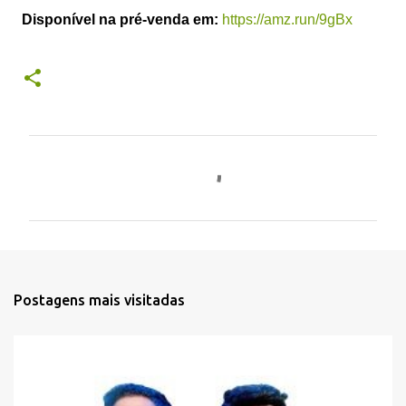
Disponível na pré-venda em:
https://amz.run/9gBx
C
o
m
e
n
t
Postagens mais visitadas
á
r
i
o