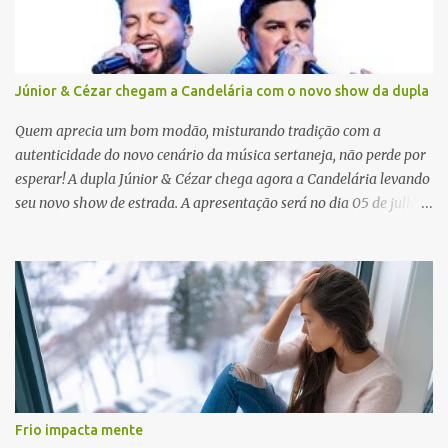
s
Júnior & Cézar chegam a Candelária com o novo show da dupla
Quem aprecia um bom modão, misturando tradição com a
autenticidade do novo cenário da música sertaneja, não perde por
esperar! A dupla Júnior & Cézar chega agora a Candelária levando
seu novo show de estrada. A apresentação será no dia 05 de julho
(sábado) , no palco da Festa da Colônia , às 23h. Os ingressos já
estão à venda. “Cada vez que a gente sobe no palco é um frio na
barriga diferente. O projeto ‘Simplesmente’ ainda nem foi lançado
por completo e já ver o público cantando com a gente, show após
show, é algo surreal. Muita gente que nos acompanha, desde os
tempos de ‘Clone’ e ‘Golzinho Quadrado’ e, poder seguir juntos
agora, nessa caminhada com ‘Fraquinho de Aparência’, é
gratificante”, comentam os cantores. Além de rodar várias regiões
do Brasil com a agenda de shows, Júnior & Cézar estão lançando
Frio impacta mente
"Simplesmente". O projeto nasceu em 2024, contendo 14 faixas