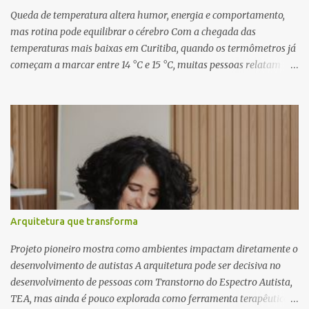
inéditas, com direção criativa de Fernando Trevisan (Catatau) e
Queda de temperatura altera humor, energia e comportamento,
direção musical de Eduardo Pepato....
mas rotina pode equilibrar o cérebro Com a chegada das
temperaturas mais baixas em Curitiba, quando os termômetros já
começam a marcar entre 14 °C e 15 °C, muitas pessoas relatam
cansaço, falta de motivação e até mudanças no apetite. O que
poucos sabem é que essas reações não são apenas emocionais,
mas têm uma explicação biológica. O cérebro humano, ainda
adaptado a padrões naturais de sobrevivência, responde ao frio
como um sinal de escassez, influenciando diretamente o
comportamento e a saúde mental. Segundo o neurocientista e
hipnoterapeuta Renê Skaraboto , o organismo ainda opera com
base em mecanismos primitivos. “O nosso cérebro foi moldado ao
longo de milhões de anos para viver na natureza, respeitando
Arquitetura que transforma
ciclos como o dia e a noite e as estações do ano. Quando a
temperatura cai, ele entende que precisa economizar energia,
Projeto pioneiro mostra como ambientes impactam diretamente o
como se estivesse se preparando para um período de poucos
desenvolvimento de autistas A arquitetura pode ser decisiva no
recursos”, explica. Esse mecanismo aj...
desenvolvimento de pessoas com Transtorno do Espectro Autista,
TEA, mas ainda é pouco explorada como ferramenta terapêutica