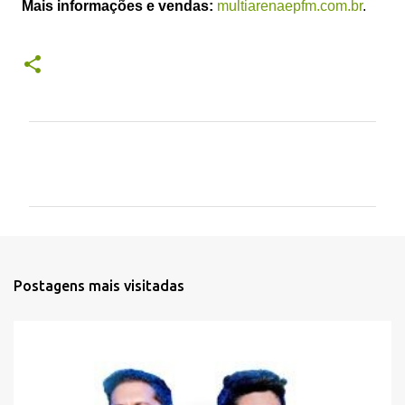
Mais informações e vendas:
multiarenaepfm.com.br
.
C
o
m
e
n
t
Postagens mais visitadas
á
r
i
o
s