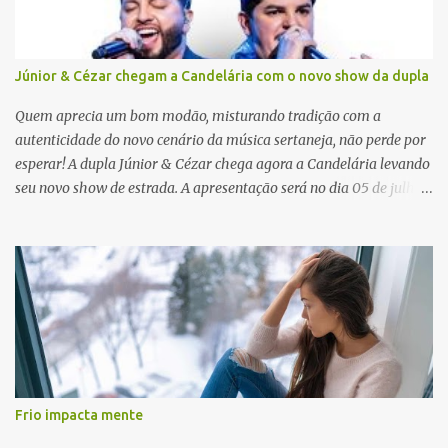
Júnior & Cézar chegam a Candelária com o novo show da dupla
Quem aprecia um bom modão, misturando tradição com a
autenticidade do novo cenário da música sertaneja, não perde por
esperar! A dupla Júnior & Cézar chega agora a Candelária levando
seu novo show de estrada. A apresentação será no dia 05 de julho
(sábado) , no palco da Festa da Colônia , às 23h. Os ingressos já
estão à venda. “Cada vez que a gente sobe no palco é um frio na
barriga diferente. O projeto ‘Simplesmente’ ainda nem foi lançado
por completo e já ver o público cantando com a gente, show após
show, é algo surreal. Muita gente que nos acompanha, desde os
tempos de ‘Clone’ e ‘Golzinho Quadrado’ e, poder seguir juntos
agora, nessa caminhada com ‘Fraquinho de Aparência’, é
gratificante”, comentam os cantores. Além de rodar várias regiões
do Brasil com a agenda de shows, Júnior & Cézar estão lançando
Frio impacta mente
"Simplesmente". O projeto nasceu em 2024, contendo 14 faixas