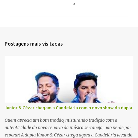
o
m
e
n
t
Postagens mais visitadas
á
r
i
o
s
Júnior & Cézar chegam a Candelária com o novo show da dupla
Quem aprecia um bom modão, misturando tradição com a
autenticidade do novo cenário da música sertaneja, não perde por
esperar! A dupla Júnior & Cézar chega agora a Candelária levando