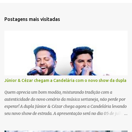
n
t
Postagens mais visitadas
á
r
i
o
s
Júnior & Cézar chegam a Candelária com o novo show da dupla
Quem aprecia um bom modão, misturando tradição com a
autenticidade do novo cenário da música sertaneja, não perde por
esperar! A dupla Júnior & Cézar chega agora a Candelária levando
seu novo show de estrada. A apresentação será no dia 05 de julho
(sábado) , no palco da Festa da Colônia , às 23h. Os ingressos já
estão à venda. “Cada vez que a gente sobe no palco é um frio na