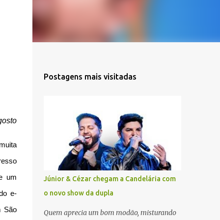
Postagens mais visitadas
gosto
muita
resso
de um
Júnior & Cézar chegam a Candelária com
o novo show da dupla
do e-
m São
Quem aprecia um bom modão, misturando