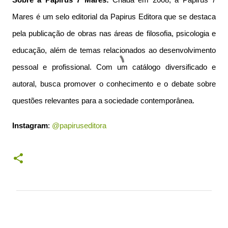
Sobre a Papirus 7 Mares:
Criada em 2008, a Papirus 7
Mares é um selo editorial da Papirus Editora que se destaca
pela publicação de obras nas áreas de filosofia, psicologia e
educação, além de temas relacionados ao desenvolvimento
pessoal e profissional. Com um catálogo diversificado e
autoral, busca promover o conhecimento e o debate sobre
questões relevantes para a sociedade contemporânea.
Instagram
:
@papiruseditora
C
o