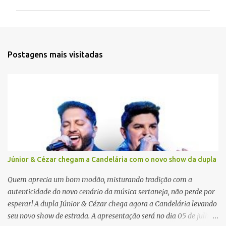
m
e
n
t
Postagens mais visitadas
á
r
i
o
s
Júnior & Cézar chegam a Candelária com o novo show da dupla
Quem aprecia um bom modão, misturando tradição com a
autenticidade do novo cenário da música sertaneja, não perde por
esperar! A dupla Júnior & Cézar chega agora a Candelária levando
seu novo show de estrada. A apresentação será no dia 05 de julho