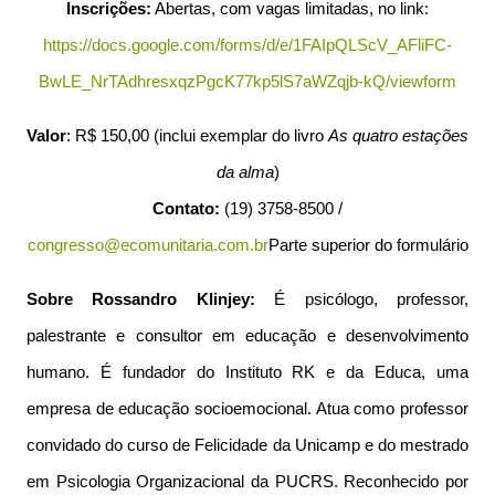
Inscrições:
Abertas, com vagas limitadas, no link:
https://docs.google.com/forms/d/e/1FAIpQLScV_AFliFC-
BwLE_NrTAdhresxqzPgcK77kp5lS7aWZqjb-kQ/viewform
Valor
: R$ 150,00 (inclui exemplar do livro
As quatro estações
da alma
)
Contato:
(19) 3758-8500 /
congresso@ecomunitaria.com.br
Parte superior do formulário
Sobre Rossandro Klinjey:
É psicólogo, professor,
palestrante e consultor em educação e desenvolvimento
humano. É fundador do Instituto RK e da Educa, uma
empresa de educação socioemocional. Atua como professor
convidado do curso de Felicidade da Unicamp e do mestrado
em Psicologia Organizacional da PUCRS. Reconhecido por