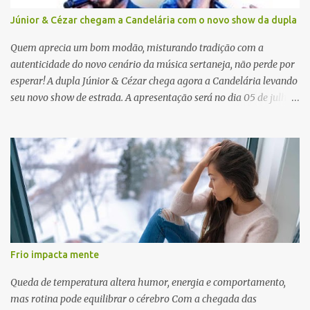
Júnior & Cézar chegam a Candelária com o novo show da dupla
Quem aprecia um bom modão, misturando tradição com a
autenticidade do novo cenário da música sertaneja, não perde por
esperar! A dupla Júnior & Cézar chega agora a Candelária levando
seu novo show de estrada. A apresentação será no dia 05 de julho
(sábado) , no palco da Festa da Colônia , às 23h. Os ingressos já
estão à venda. “Cada vez que a gente sobe no palco é um frio na
barriga diferente. O projeto ‘Simplesmente’ ainda nem foi lançado
por completo e já ver o público cantando com a gente, show após
show, é algo surreal. Muita gente que nos acompanha, desde os
tempos de ‘Clone’ e ‘Golzinho Quadrado’ e, poder seguir juntos
agora, nessa caminhada com ‘Fraquinho de Aparência’, é
gratificante”, comentam os cantores. Além de rodar várias regiões
do Brasil com a agenda de shows, Júnior & Cézar estão lançando
Frio impacta mente
"Simplesmente". O projeto nasceu em 2024, contendo 14 faixas
inéditas, com direção criativa de Fernando Trevisan (Catatau) e
Queda de temperatura altera humor, energia e comportamento,
direção musical de Eduardo Pepato....
mas rotina pode equilibrar o cérebro Com a chegada das