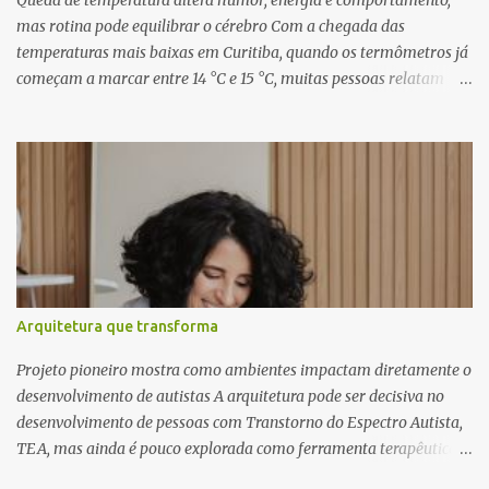
Queda de temperatura altera humor, energia e comportamento,
direção musical de Eduardo Pepato....
mas rotina pode equilibrar o cérebro Com a chegada das
temperaturas mais baixas em Curitiba, quando os termômetros já
começam a marcar entre 14 °C e 15 °C, muitas pessoas relatam
cansaço, falta de motivação e até mudanças no apetite. O que
poucos sabem é que essas reações não são apenas emocionais,
mas têm uma explicação biológica. O cérebro humano, ainda
adaptado a padrões naturais de sobrevivência, responde ao frio
como um sinal de escassez, influenciando diretamente o
comportamento e a saúde mental. Segundo o neurocientista e
hipnoterapeuta Renê Skaraboto , o organismo ainda opera com
base em mecanismos primitivos. “O nosso cérebro foi moldado ao
longo de milhões de anos para viver na natureza, respeitando
Arquitetura que transforma
ciclos como o dia e a noite e as estações do ano. Quando a
temperatura cai, ele entende que precisa economizar energia,
Projeto pioneiro mostra como ambientes impactam diretamente o
como se estivesse se preparando para um período de poucos
desenvolvimento de autistas A arquitetura pode ser decisiva no
recursos”, explica. Esse mecanismo aj...
desenvolvimento de pessoas com Transtorno do Espectro Autista,
TEA, mas ainda é pouco explorada como ferramenta terapêutica
no Brasil. A arquiteta especialista Rosana Pacionik Natan defende