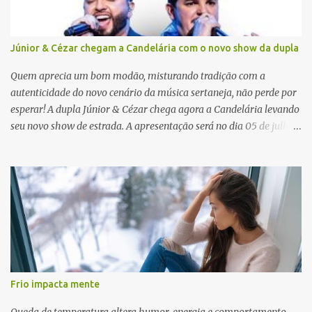
Júnior & Cézar chegam a Candelária com o novo show da dupla
Quem aprecia um bom modão, misturando tradição com a
autenticidade do novo cenário da música sertaneja, não perde por
esperar! A dupla Júnior & Cézar chega agora a Candelária levando
seu novo show de estrada. A apresentação será no dia 05 de julho
(sábado) , no palco da Festa da Colônia , às 23h. Os ingressos já
estão à venda. “Cada vez que a gente sobe no palco é um frio na
barriga diferente. O projeto ‘Simplesmente’ ainda nem foi lançado
por completo e já ver o público cantando com a gente, show após
show, é algo surreal. Muita gente que nos acompanha, desde os
tempos de ‘Clone’ e ‘Golzinho Quadrado’ e, poder seguir juntos
agora, nessa caminhada com ‘Fraquinho de Aparência’, é
gratificante”, comentam os cantores. Além de rodar várias regiões
do Brasil com a agenda de shows, Júnior & Cézar estão lançando
Frio impacta mente
"Simplesmente". O projeto nasceu em 2024, contendo 14 faixas
inéditas, com direção criativa de Fernando Trevisan (Catatau) e