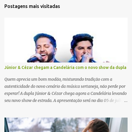
t
Postagens mais visitadas
á
r
i
o
s
Júnior & Cézar chegam a Candelária com o novo show da dupla
Quem aprecia um bom modão, misturando tradição com a
autenticidade do novo cenário da música sertaneja, não perde por
esperar! A dupla Júnior & Cézar chega agora a Candelária levando
seu novo show de estrada. A apresentação será no dia 05 de julho
(sábado) , no palco da Festa da Colônia , às 23h. Os ingressos já
estão à venda. “Cada vez que a gente sobe no palco é um frio na
barriga diferente. O projeto ‘Simplesmente’ ainda nem foi lançado
por completo e já ver o público cantando com a gente, show após