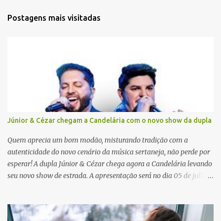
t
Postagens mais visitadas
á
r
i
o
s
Júnior & Cézar chegam a Candelária com o novo show da dupla
Quem aprecia um bom modão, misturando tradição com a
autenticidade do novo cenário da música sertaneja, não perde por
esperar! A dupla Júnior & Cézar chega agora a Candelária levando
seu novo show de estrada. A apresentação será no dia 05 de julho
(sábado) , no palco da Festa da Colônia , às 23h. Os ingressos já
estão à venda. “Cada vez que a gente sobe no palco é um frio na
barriga diferente. O projeto ‘Simplesmente’ ainda nem foi lançado