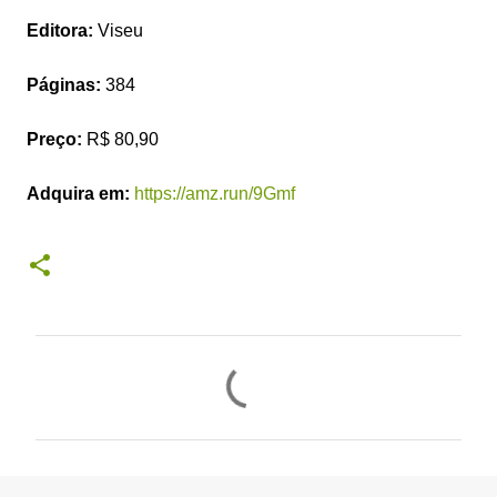
Editora:
Viseu
Páginas:
384
Preço:
R$ 80,90
Adquira em:
https://amz.run/9Gmf
C
o
m
e
n