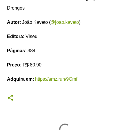
Drongos
Autor:
João Kaveto (
@joao.kaveto
)
Editora:
Viseu
Páginas:
384
Preço:
R$ 80,90
Adquira em:
https://amz.run/9Gmf
C