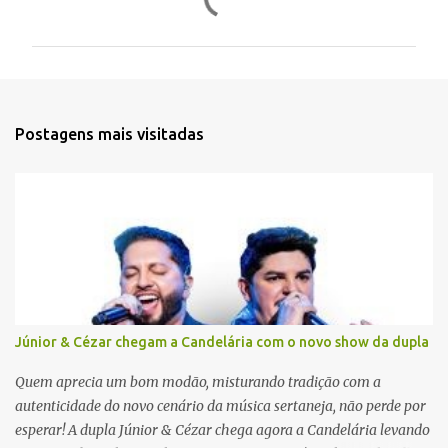
o
m
e
n
t
Postagens mais visitadas
á
r
i
o
s
Júnior & Cézar chegam a Candelária com o novo show da dupla
Quem aprecia um bom modão, misturando tradição com a
autenticidade do novo cenário da música sertaneja, não perde por
esperar! A dupla Júnior & Cézar chega agora a Candelária levando