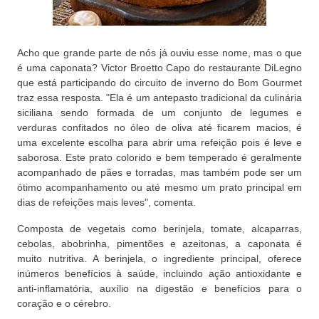
Acho que grande parte de nós já ouviu esse nome, mas o que
é uma caponata? Victor Broetto Capo do restaurante DiLegno
que está participando do circuito de inverno do Bom Gourmet
traz essa resposta. "Ela é um antepasto tradicional da culinária
siciliana sendo formada de um conjunto de legumes e
verduras confitados no óleo de oliva até ficarem macios, é
uma excelente escolha para abrir uma refeição pois é leve e
saborosa. Este prato colorido e bem temperado é geralmente
acompanhado de pães e torradas, mas também pode ser um
ótimo acompanhamento ou até mesmo um prato principal em
dias de refeições mais leves", comenta.
Composta de vegetais como berinjela, tomate, alcaparras,
cebolas, abobrinha, pimentões e azeitonas, a caponata é
muito nutritiva. A berinjela, o ingrediente principal, oferece
inúmeros benefícios à saúde, incluindo ação antioxidante e
anti-inflamatória, auxílio na digestão e benefícios para o
coração e o cérebro.