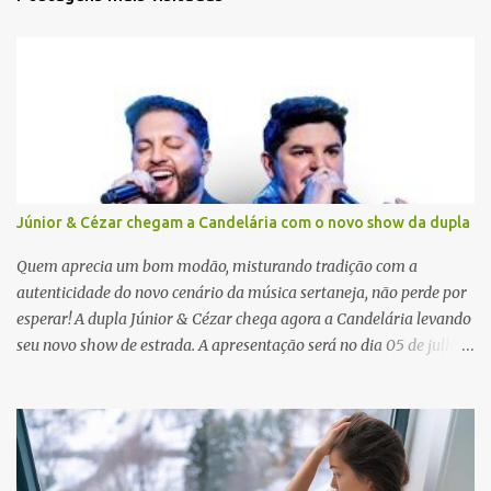
á
r
i
o
s
Júnior & Cézar chegam a Candelária com o novo show da dupla
Quem aprecia um bom modão, misturando tradição com a
autenticidade do novo cenário da música sertaneja, não perde por
esperar! A dupla Júnior & Cézar chega agora a Candelária levando
seu novo show de estrada. A apresentação será no dia 05 de julho
(sábado) , no palco da Festa da Colônia , às 23h. Os ingressos já
estão à venda. “Cada vez que a gente sobe no palco é um frio na
barriga diferente. O projeto ‘Simplesmente’ ainda nem foi lançado
por completo e já ver o público cantando com a gente, show após
show, é algo surreal. Muita gente que nos acompanha, desde os