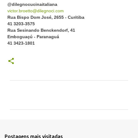
@dilegnocucinaitaliana
victor.broetto@dilegnoci.com
Rua Bispo Dom José, 2655 - Curitiba
41 3203-3575
Rua Sesinando Benckendorf, 41
Emboguaçú - Paranaguá
41 3423-1801
C
o
m
e
n
t
Postagens mais visitadas