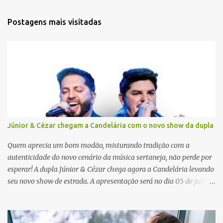
n
t
Postagens mais visitadas
á
r
i
o
s
Júnior & Cézar chegam a Candelária com o novo show da dupla
Quem aprecia um bom modão, misturando tradição com a
autenticidade do novo cenário da música sertaneja, não perde por
esperar! A dupla Júnior & Cézar chega agora a Candelária levando
seu novo show de estrada. A apresentação será no dia 05 de julho
(sábado) , no palco da Festa da Colônia , às 23h. Os ingressos já
estão à venda. “Cada vez que a gente sobe no palco é um frio na
barriga diferente. O projeto ‘Simplesmente’ ainda nem foi lançado