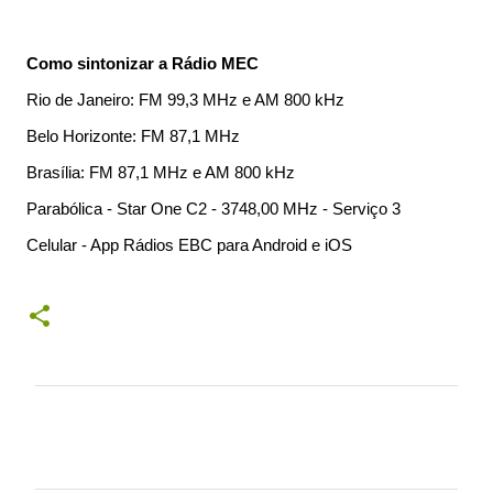
Como sintonizar a Rádio MEC
Rio de Janeiro: FM 99,3 MHz e AM 800 kHz
Belo Horizonte: FM 87,1 MHz
Brasília: FM 87,1 MHz e AM 800 kHz
Parabólica - Star One C2 - 3748,00 MHz - Serviço 3
Celular - App Rádios EBC para Android e iOS
C
o
m