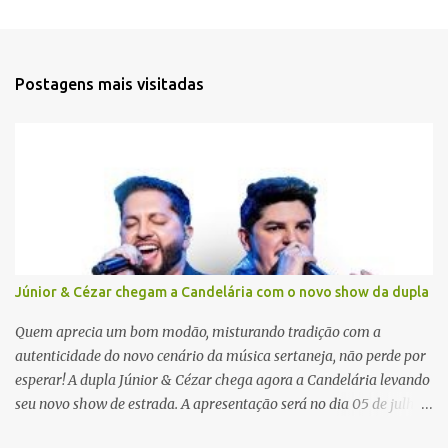
e
n
t
Postagens mais visitadas
á
r
i
o
s
Júnior & Cézar chegam a Candelária com o novo show da dupla
Quem aprecia um bom modão, misturando tradição com a
autenticidade do novo cenário da música sertaneja, não perde por
esperar! A dupla Júnior & Cézar chega agora a Candelária levando
seu novo show de estrada. A apresentação será no dia 05 de julho
(sábado) , no palco da Festa da Colônia , às 23h. Os ingressos já