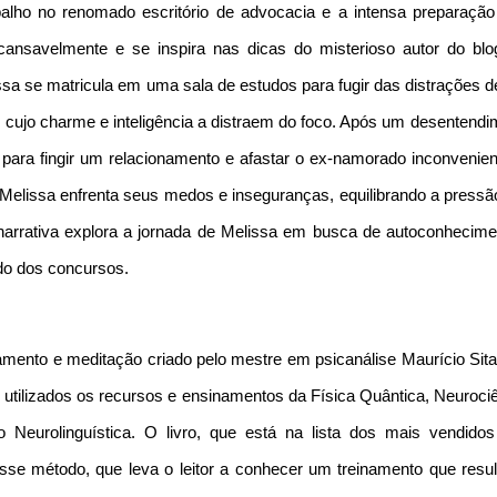
balho no renomado escritório de advocacia e a intensa preparação
ansavelmente e se inspira nas dicas do misterioso autor do blog
sa se matricula em uma sala de estudos para fugir das distrações d
 cujo charme e inteligência a distraem do foco. Após um desentendi
 para fingir um relacionamento e afastar o ex-namorado inconvenien
 Melissa enfrenta seus medos e inseguranças, equilibrando a pressã
arrativa explora a jornada de Melissa em busca de autoconhecime
do dos concursos.
ento e meditação criado pelo mestre em psicanálise Maurício Sita
 utilizados os recursos e ensinamentos da Física Quântica, Neuroci
 Neurolinguística. O livro, que está na lista dos mais vendidos
se método, que leva o leitor a conhecer um treinamento que resul