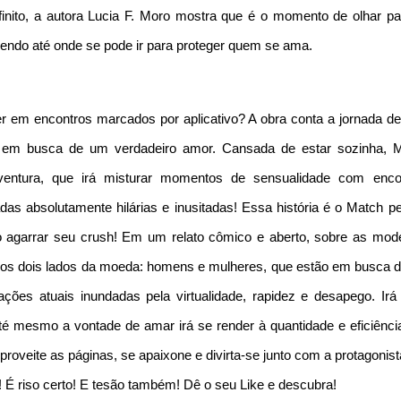
finito, a autora Lucia F. Moro mostra que é o momento de olhar par
ndo até onde se pode ir para proteger quem se ama.
r em encontros marcados por aplicativo? A obra conta a jornada d
s em busca de um verdadeiro amor. Cansada de estar sozinha, M
aventura, que irá misturar momentos de sensualidade com enco
as absolutamente hilárias e inusitadas! Essa história é o Match per
o agarrar seu crush! Em um relato cômico e aberto, sobre as mod
gar os dois lados da moeda: homens e mulheres, que estão em busca 
ções atuais inundadas pela virtualidade, rapidez e desapego. Irá
é mesmo a vontade de amar irá se render à quantidade e eficiênci
proveite as páginas, se apaixone e divirta-se junto com a protagonis
É riso certo! E tesão também! Dê o seu Like e descubra!