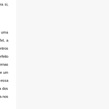
a si,
e uma
el, a
ntros
feito
ernas
de um
 essa
a dos
ta nos