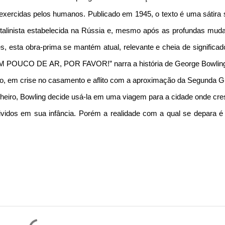
 exercidas pelos humanos. Publicado em 1945, o texto é uma sátira 
a stalinista estabelecida na Rússia e, mesmo após as profundas mud
s, esta obra-prima se mantém atual, relevante e cheia de significa
 “UM POUCO DE AR, POR FAVOR!” narra a história de George Bowlin
ho, em crise no casamento e aflito com a aproximação da Segunda G
nheiro, Bowling decide usá-la em uma viagem para a cidade onde cre
vidos em sua infância. Porém a realidade com a qual se depara é