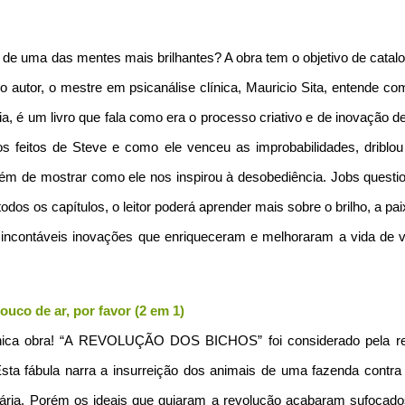
 de uma das mentes mais brilhantes? A obra tem o objetivo de catalo
e o autor, o mestre em psicanálise clínica, Mauricio Sita, entende c
, é um livro que fala como era o processo criativo e de inovação d
s feitos de Steve e como ele venceu as improbabilidades, driblo
além de mostrar como ele nos inspirou à desobediência. Jobs questi
dos os capítulos, o leitor poderá aprender mais sobre o brilho, a pa
 incontáveis inovações que enriqueceram e melhoraram a vida de v
uco de ar, por favor (2 em 1)
 única obra! “A REVOLUÇÃO DOS BICHOS” foi considerado pela re
sta fábula narra a insurreição dos animais de uma fazenda contra
tária. Porém os ideais que guiaram a revolução acabaram sufocado