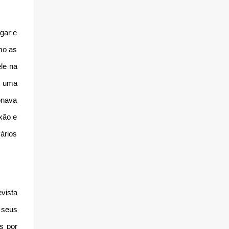
gar e
omo as
ele na
u uma
onava
ixão e
ários
vista
 seus
s por