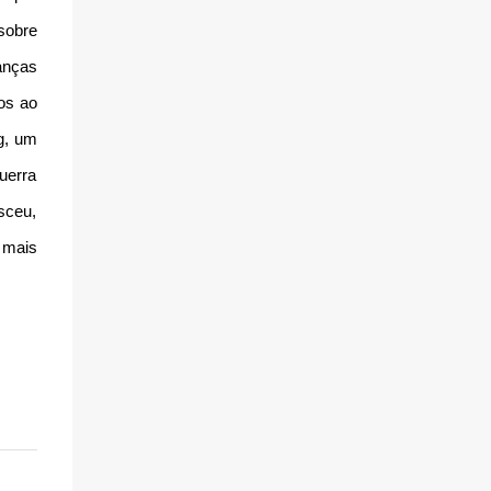
sobre
anças
dos ao
g, um
uerra
sceu,
 mais