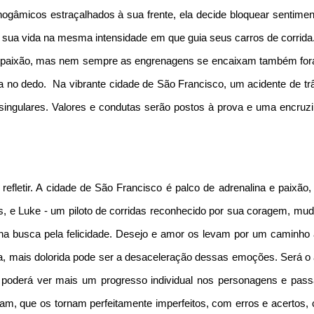
gâmicos estraçalhados à sua frente, ela decide bloquear sentimen
 sua vida na mesma intensidade em que guia seus carros de corrida
 a paixão, mas nem sempre as engrenagens se encaixam também for
no dedo. Na vibrante cidade de São Francisco, um acidente de trâ
singulares. Valores e condutas serão postos à prova e uma encruzi
refletir. A cidade de São Francisco é palco de adrenalina e paixão,
s, e Luke - um piloto de corridas reconhecido por sua coragem, mu
a busca pela felicidade. Desejo e amor os levam por um caminho 
na, mais dolorida pode ser a desaceleração dessas emoções. Será o
r poderá ver mais um progresso individual nos personagens e pass
m, que os tornam perfeitamente imperfeitos, com erros e acertos,