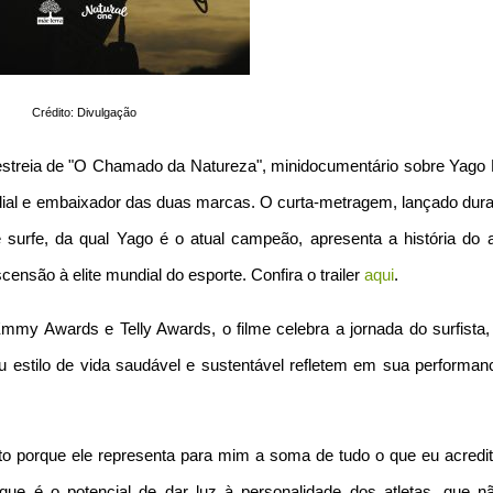
Crédito: Divulgação
streia de "O Chamado da Natureza", minidocumentário sobre Yago 
ndial e embaixador das duas marcas. O curta-metragem, lançado dura
rfe, da qual Yago é o atual campeão, apresenta a história do at
nsão à elite mundial do esporte. Confira o trailer
aqui
.
my Awards e Telly Awards, o filme celebra a jornada do surfista, 
 estilo de vida saudável e sustentável refletem em sua performan
jeto porque ele representa para mim a soma de tudo o que eu acredi
 que é o potencial de dar luz à personalidade dos atletas, que n