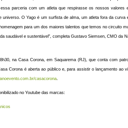
r essa parceria com um atleta que respirasse os nossos valores 
 universo. O Yago é um surfista de alma, um atleta fora da curva 
 homenagem para um dos maiores talentos que temos no circuito mu
ida saudável e sustentável”, completa Gustavo Siemsen, CMO da Na
 18h30, na Casa Corona, em Saquarema (RJ), que conta com patro
asa Corona é aberta ao público e, para assistir o lançamento ao vi
noevento.com.br/casacorona
.
ponibilizado no Youtube das marcas:
anicos