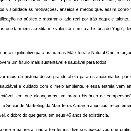
mos visibilidade às motivações, anseios e medos que, assim como 
ficação no público e mostrar o lado real por trás daquele talento.
cas que também acreditam e valorizam muito a história do Yago”, de
rco significativo para as marcas Mãe Terra e Natural One, reforça
vem um futuro mais sustentável e saudável para todos.
r mais da história desse grande atleta para os apaixonados por s
a saudável e cuidado com o meio ambiente, e essa estreia vem 
tentável, em que alcançamos um marco histórico de compensaç
rente Sênior de Marketing da Mãe Terra. A marca anunciou, recenteme
vel, o dobro do que gerou em seus 45 anos de existência.
porte e natureza, não à toa temos diversos executivos que prati