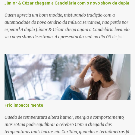
Júnior & Cézar chegam a Candelária com o novo show da dupla
Quem aprecia um bom modão, misturando tradição com a
autenticidade do novo cenário da música sertaneja, não perde por
esperar! A dupla Júnior & Cézar chega agora a Candelária levando
seu novo show de estrada. A apresentação será no dia 05 de julho
(sábado) , no palco da Festa da Colônia , às 23h. Os ingressos já
estão à venda. “Cada vez que a gente sobe no palco é um frio na
barriga diferente. O projeto ‘Simplesmente’ ainda nem foi lançado
por completo e já ver o público cantando com a gente, show após
show, é algo surreal. Muita gente que nos acompanha, desde os
tempos de ‘Clone’ e ‘Golzinho Quadrado’ e, poder seguir juntos
agora, nessa caminhada com ‘Fraquinho de Aparência’, é
gratificante”, comentam os cantores. Além de rodar várias regiões
do Brasil com a agenda de shows, Júnior & Cézar estão lançando
Frio impacta mente
"Simplesmente". O projeto nasceu em 2024, contendo 14 faixas
inéditas, com direção criativa de Fernando Trevisan (Catatau) e
Queda de temperatura altera humor, energia e comportamento,
direção musical de Eduardo Pepato....
mas rotina pode equilibrar o cérebro Com a chegada das
temperaturas mais baixas em Curitiba, quando os termômetros já