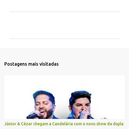
C
o
m
e
n
t
Postagens mais visitadas
á
r
i
o
s
Júnior & Cézar chegam a Candelária com o novo show da dupla