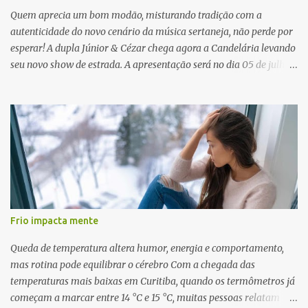
Quem aprecia um bom modão, misturando tradição com a
autenticidade do novo cenário da música sertaneja, não perde por
esperar! A dupla Júnior & Cézar chega agora a Candelária levando
seu novo show de estrada. A apresentação será no dia 05 de julho
(sábado) , no palco da Festa da Colônia , às 23h. Os ingressos já
estão à venda. “Cada vez que a gente sobe no palco é um frio na
barriga diferente. O projeto ‘Simplesmente’ ainda nem foi lançado
por completo e já ver o público cantando com a gente, show após
show, é algo surreal. Muita gente que nos acompanha, desde os
tempos de ‘Clone’ e ‘Golzinho Quadrado’ e, poder seguir juntos
agora, nessa caminhada com ‘Fraquinho de Aparência’, é
gratificante”, comentam os cantores. Além de rodar várias regiões
do Brasil com a agenda de shows, Júnior & Cézar estão lançando
Frio impacta mente
"Simplesmente". O projeto nasceu em 2024, contendo 14 faixas
inéditas, com direção criativa de Fernando Trevisan (Catatau) e
Queda de temperatura altera humor, energia e comportamento,
direção musical de Eduardo Pepato....
mas rotina pode equilibrar o cérebro Com a chegada das
temperaturas mais baixas em Curitiba, quando os termômetros já
começam a marcar entre 14 °C e 15 °C, muitas pessoas relatam