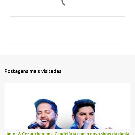
C
o
m
e
n
t
Postagens mais visitadas
á
r
i
o
s
Júnior & Cézar chegam a Candelária com o novo show da dupla