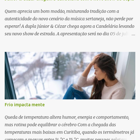
Quem aprecia um bom modão, misturando tradição com a
autenticidade do novo cenário da música sertaneja, não perde por
esperar! A dupla Júnior & Cézar chega agora a Candelária levando
seu novo show de estrada. A apresentação será no dia 05 de julho
(sábado) , no palco da Festa da Colônia , às 23h. Os ingressos já
estão à venda. “Cada vez que a gente sobe no palco é um frio na
barriga diferente. O projeto ‘Simplesmente’ ainda nem foi lançado
por completo e já ver o público cantando com a gente, show após
show, é algo surreal. Muita gente que nos acompanha, desde os
tempos de ‘Clone’ e ‘Golzinho Quadrado’ e, poder seguir juntos
agora, nessa caminhada com ‘Fraquinho de Aparência’, é
gratificante”, comentam os cantores. Além de rodar várias regiões
do Brasil com a agenda de shows, Júnior & Cézar estão lançando
Frio impacta mente
"Simplesmente". O projeto nasceu em 2024, contendo 14 faixas
inéditas, com direção criativa de Fernando Trevisan (Catatau) e
Queda de temperatura altera humor, energia e comportamento,
direção musical de Eduardo Pepato....
mas rotina pode equilibrar o cérebro Com a chegada das
temperaturas mais baixas em Curitiba, quando os termômetros já
começam a marcar entre 14 °C e 15 °C, muitas pessoas relatam