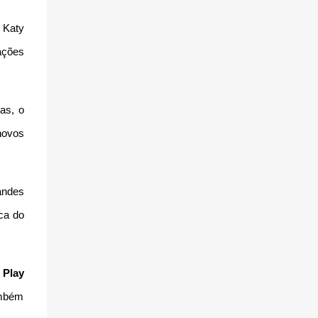
 Katy
ações
as, o
novos
andes
ca do
 Play
ambém