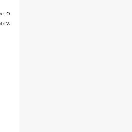
ne. O
ebTV: