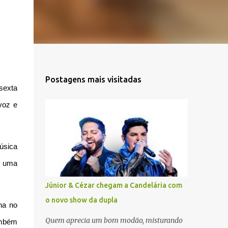
Postagens mais visitadas
sexta
voz e
úsica
m uma
Júnior & Cézar chegam a Candelária com
o novo show da dupla
ana no
Quem aprecia um bom modão, misturando
ambém