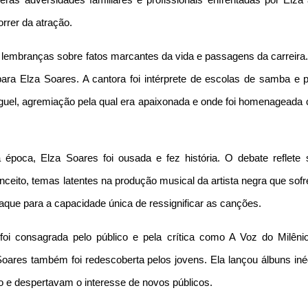
as adversidades familiares e profissionais enfrentadas por Elza 
rrer da atração.
lembranças sobre fatos marcantes da vida e passagens da carreira.
 para Elza Soares. A cantora foi intérprete de escolas de samba e 
guel, agremiação pela qual era apaixonada e onde foi homenageada
época, Elza Soares foi ousada e fez história. O debate reflete 
ceito, temas latentes na produção musical da artista negra que sofr
taque para a capacidade única de ressignificar as canções.
oi consagrada pelo público e pela crítica como A Voz do Milêni
oares também foi redescoberta pelos jovens. Ela lançou álbuns inéd
o e despertavam o interesse de novos públicos.