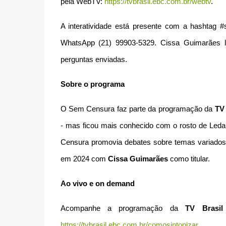
pela WebTV:
https://tvbrasil.ebc.com.br/webtv
.
A interatividade está presente com a hashtag 
WhatsApp (21) 99903-5329. Cissa Guimarães 
perguntas enviadas.
Sobre o programa
O Sem Censura faz parte da programação da
TV 
- mas ficou mais conhecido com o rosto de Led
Censura promovia debates sobre temas variados 
em 2024 com
Cissa Guimarães
como titular.
Ao vivo e on demand
Acompanhe a programação da
TV Brasil
https://tvbrasil.ebc.com.br/comosintonizar
.