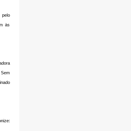
 pelo
em às
adora
O Sem
inado
nize: