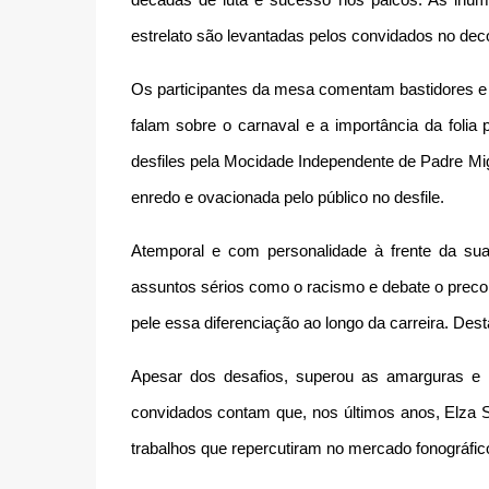
décadas de luta e sucesso nos palcos. As inúmer
estrelato são levantadas pelos convidados no deco
Os participantes da mesa comentam bastidores e 
falam sobre o carnaval e a importância da folia
desfiles pela Mocidade Independente de Padre Mi
enredo e ovacionada pelo público no desfile.
Atemporal e com personalidade à frente da sua 
assuntos sérios como o racismo e debate o precon
pele essa diferenciação ao longo da carreira. Des
Apesar dos desafios, superou as amarguras e f
convidados contam que, nos últimos anos, Elza S
trabalhos que repercutiram no mercado fonográfic