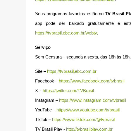
Seus programas favoritos estão no
TV Brasil Pl
app pode ser baixado gratuitamente e est
https://tvbrasil.ebc.com.br/webtv
.
Serviço
Sem Censura – segunda a sexta, das 16h às 18h, 
Site –
https://tvbrasil.ebc.com.br
Facebook –
https://www.facebook.com/tvbrasil
X –
https://twitter.com/TVBrasil
Instagram –
https://www.instagram.com/tvbrasil
YouTube –
https://www.youtube.com/tvbrasil
TikTok –
https://www.tiktok.com/@tvbrasil
TV Brasil Play -
http://tvbrasilplay.com.br